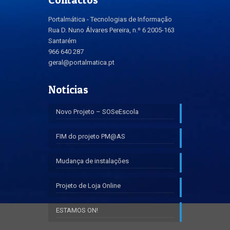
Portalmática - Tecnologias de Informação
Rua D. Nuno Álvares Pereira, n.º 6 2005-163
Santarém
966 640 287
geral@portalmatica.pt
Notícias
Novo Projeto – SOSeEscola
FIM do projeto PM@AS
Mudança de instalações
Projeto de Loja Online
ESTAMOS ON!