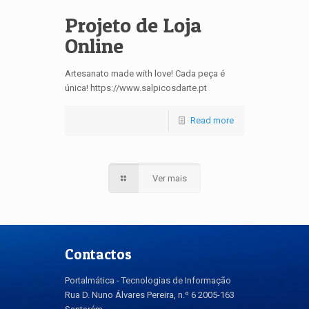
Projeto de Loja
Online
Artesanato made with love! Cada peça é
única! https://www.salpicosdarte.pt
Read more
Ver mais
Contactos
Portalmática - Tecnologias de Informação
Rua D. Nuno Álvares Pereira, n.º 6 2005-163